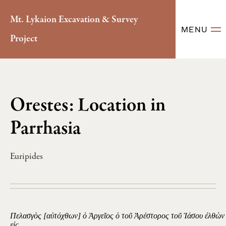
Mt. Lykaion Excavation & Survey
MENU
Project
Orestes: Location in
Parrhasia
Euripides
Πελασγὸς [αὐτόχθων] ὁ Ἀργεῖος ὁ τοῦ Ἀρέστορος τοῦ Ἰάσου ἐλθὼν
εἰς