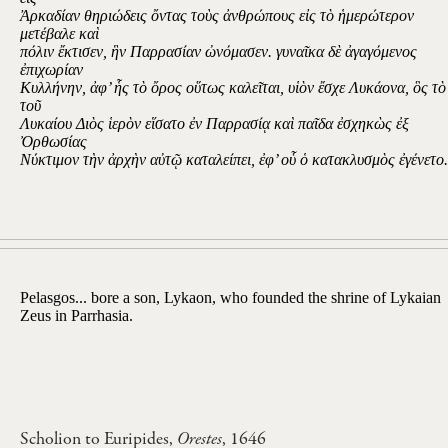
Ἀρκαδίαν θηριώδεις ὄντας τοὺς ἀνθρώπους εἰς τὸ ἡμερώτερον
μετέβαλε καὶ
πόλιν ἔκτισεν, ἣν Παρρασίαν ὠνόμασεν. γυναῖκα δὲ ἀγαγόμενος
ἐπιχωρίαν
Κυλλήνην, ἀφ’ ἧς τὸ ὄρος οὕτως καλεῖται, υἱὸν ἔσχε Λυκάονα, ὃς τὸ
τοῦ
Λυκαίου Διὸς ἱερὸν εἵσατο ἐν Παρρασίᾳ καὶ παῖδα ἐσχηκὼς ἐξ
Ὀρθωσίας
Νύκτιμον τὴν ἀρχὴν αὐτῷ καταλείπει, ἐφ’ οὗ ὁ κατακλυσμὸς ἐγένετο.
Pelasgos... bore a son, Lykaon, who founded the shrine of Lykaian
Zeus in Parrhasia.
Scholion to Euripides,
Orestes
, 1646